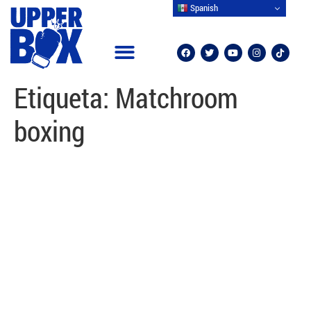
Spanish
CAMPEONES MUNDIALES
OTROS DEPORTES
Etiqueta:
Matchroom
boxing