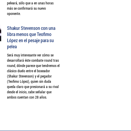
peleará, sólo que a en unas horas
más se confirmará su nuevo
oponente.
Shakur Stevenson con una
libra menos que Teofimo
López en el pesaje para su
pelea
Será muy interesante ver cómo se
desarrollará éste combate round tras
round, dónde parece que tendremos el
clásico duelo entre el boxeador
(Shakur Stevenson) y el pegador
(Teofimo López), quien sin duda
queda claro que presionará a su rival
desde el inicio, cabe señalar que
ambos cuentan con 28 años.