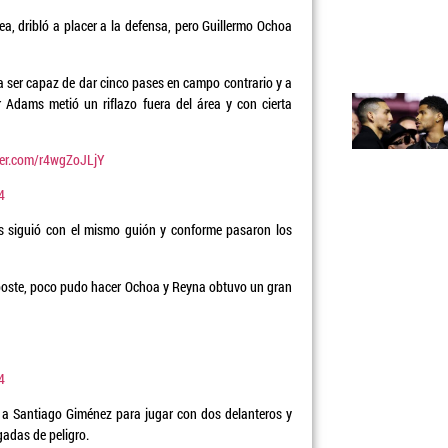
rea, dribló a placer a la defensa, pero Guillermo Ochoa
 ser capaz de dar cinco pases en campo contrario y a
r Adams metió un riflazo fuera del área y con cierta
tter.com/r4wgZoJLjY
4
s siguió con el mismo guión y conforme pasaron los
r poste, poco pudo hacer Ochoa y Reyna obtuvo un gran
4
ó a Santiago Giménez para jugar con dos delanteros y
gadas de peligro.