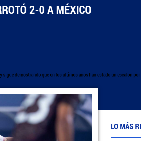
RROTÓ 2-0 A MÉXICO
y sigue demostrando que en los últimos años han estado un escalón por
LO MÁS R