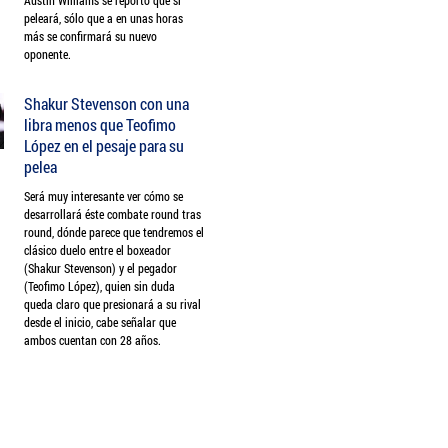
Austin Williams se reportó que si
peleará, sólo que a en unas horas
más se confirmará su nuevo
oponente.
Shakur Stevenson con una
libra menos que Teofimo
López en el pesaje para su
pelea
Será muy interesante ver cómo se
desarrollará éste combate round tras
round, dónde parece que tendremos el
clásico duelo entre el boxeador
(Shakur Stevenson) y el pegador
(Teofimo López), quien sin duda
queda claro que presionará a su rival
desde el inicio, cabe señalar que
ambos cuentan con 28 años.