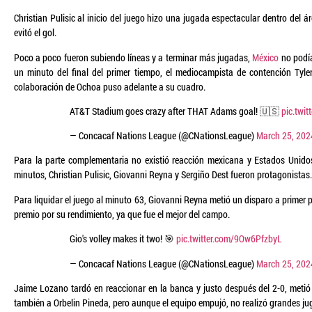
Christian Pulisic al inicio del juego hizo una jugada espectacular dentro del á
evitó el gol.
Poco a poco fueron subiendo líneas y a terminar más jugadas,
México
no podía
un minuto del final del primer tiempo, el mediocampista de contención Tyle
colaboración de Ochoa puso adelante a su cuadro.
AT&T Stadium goes crazy after THAT Adams goal! 🇺🇸
pic.twi
— Concacaf Nations League (@CNationsLeague)
March 25, 202
Para la parte complementaria no existió reacción mexicana y Estados Unido
minutos, Christian Pulisic, Giovanni Reyna y Sergiño Dest fueron protagonistas.
Para liquidar el juego al minuto 63, Giovanni Reyna metió un disparo a prime
premio por su rendimiento, ya que fue el mejor del campo.
Gio's volley makes it two! 🎯
pic.twitter.com/9Ow6PfzbyL
— Concacaf Nations League (@CNationsLeague)
March 25, 202
Jaime Lozano tardó en reaccionar en la banca y justo después del 2-0, meti
también a Orbelin Pineda, pero aunque el equipo empujó, no realizó grandes ju