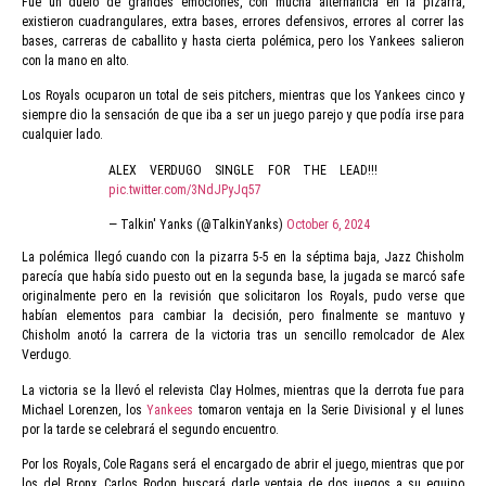
Fue un duelo de grandes emociones, con mucha alternancia en la pizarra,
existieron cuadrangulares, extra bases, errores defensivos, errores al correr las
bases, carreras de caballito y hasta cierta polémica, pero los Yankees salieron
con la mano en alto.
Los Royals ocuparon un total de seis pitchers, mientras que los Yankees cinco y
siempre dio la sensación de que iba a ser un juego parejo y que podía irse para
cualquier lado.
ALEX VERDUGO SINGLE FOR THE LEAD!!!
pic.twitter.com/3NdJPyJq57
— Talkin' Yanks (@TalkinYanks)
October 6, 2024
La polémica llegó cuando con la pizarra 5-5 en la séptima baja, Jazz Chisholm
parecía que había sido puesto out en la segunda base, la jugada se marcó safe
originalmente pero en la revisión que solicitaron los Royals, pudo verse que
habían elementos para cambiar la decisión, pero finalmente se mantuvo y
Chisholm anotó la carrera de la victoria tras un sencillo remolcador de Alex
Verdugo.
La victoria se la llevó el relevista Clay Holmes, mientras que la derrota fue para
Michael Lorenzen, los
Yankees
tomaron ventaja en la Serie Divisional y el lunes
por la tarde se celebrará el segundo encuentro.
Por los Royals, Cole Ragans será el encargado de abrir el juego, mientras que por
los del Bronx, Carlos Rodon buscará darle ventaja de dos juegos a su equipo