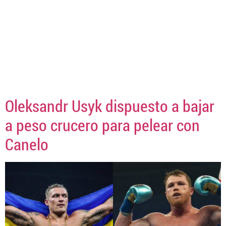
Oleksandr Usyk dispuesto a bajar
a peso crucero para pelear con
Canelo