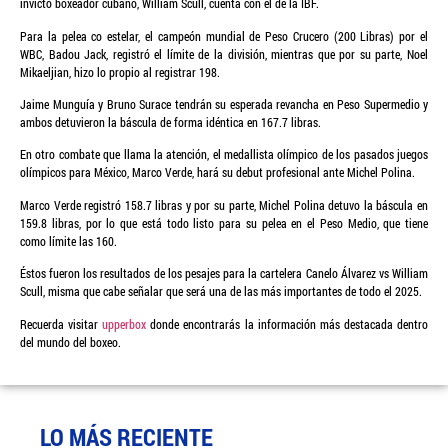
invicto boxeador cubano, William Scull, cuenta con el de la IBF.
Para la pelea co estelar, el campeón mundial de Peso Crucero (200 Libras) por el
WBC, Badou Jack, registró el límite de la división, mientras que por su parte, Noel
Mikaeljian, hizo lo propio al registrar 198.
Jaime Munguía y Bruno Surace tendrán su esperada revancha en Peso Supermedio y
ambos detuvieron la báscula de forma idéntica en 167.7 libras.
En otro combate que llama la atención, el medallista olímpico de los pasados juegos
olímpicos para México, Marco Verde, hará su debut profesional ante Michel Polina.
Marco Verde registró 158.7 libras y por su parte, Michel Polina detuvo la báscula en
159.8 libras, por lo que está todo listo para su pelea en el Peso Medio, que tiene
como límite las 160.
Éstos fueron los resultados de los pesajes para la cartelera Canelo Álvarez vs William
Scull, misma que cabe señalar que será una de las más importantes de todo el 2025.
Recuerda visitar
upperbox
donde encontrarás la información más destacada dentro
del mundo del boxeo.
LO MÁS RECIENTE