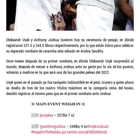
Oleksandr Usyk y Anthony Joshua tuvieron hoy su ceremonia de pesaje, en dónde
registraron 221.5 y 244.5 libras respectivamente, por lo que están listos para celebrar
su esperado combate de revancha este sábado en Arabia Saudita.
Once meses después de su primer combate, en dónde Oleksandr Usyk sorprendió al
mundo, después de vencer a Anthony Joshua ante su gente por la vía de los puntos,
volverán a medirse en la que será una de las grandes peleas del 2022.
Usyk quien en el pasado ya fue campeón indiscutible en el peso crucero y quien ahora
es dueño de tres de los cuatro títulos máximos en la categoría reina del boxeo,
decidió registrar el mismo peso que en el primer combate ante Joshua.
🚨 𝐌𝐀𝐈𝐍 𝐄𝐕𝐄𝐍𝐓 𝐖𝐄𝐈𝐆𝐇-𝐈𝐍 🚨
🇺🇦
@usykaa
– 221lbs 7 oz
🇬🇧
@anthonyjoshua
– 244lbs 9 oz
#UsykJoshua2
#RageOnTheRedSea
pic.twitter.com/yK9BGNHGmB