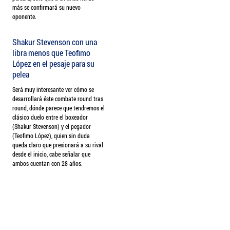
más se confirmará su nuevo
oponente.
Shakur Stevenson con una
libra menos que Teofimo
López en el pesaje para su
pelea
Será muy interesante ver cómo se
desarrollará éste combate round tras
round, dónde parece que tendremos el
clásico duelo entre el boxeador
(Shakur Stevenson) y el pegador
(Teofimo López), quien sin duda
queda claro que presionará a su rival
desde el inicio, cabe señalar que
ambos cuentan con 28 años.