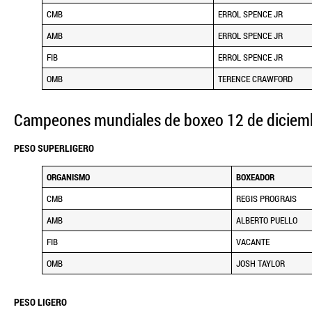
CMB
ERROL SPENCE JR
AMB
ERROL SPENCE JR
FIB
ERROL SPENCE JR
OMB
TERENCE CRAWFORD
Campeones mundiales de boxeo 12 de diciem
PESO SUPERLIGERO
ORGANISMO
BOXEADOR
CMB
REGIS PROGRAIS
AMB
ALBERTO PUELLO
FIB
VACANTE
OMB
JOSH TAYLOR
PESO LIGERO