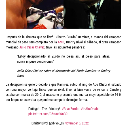
Después de la derrota que se llevó Gilberto “Zurdo” Ramírez, a manos del campeón
mundial de peso semicompleto por la
AMB
, Dmitry Bivol el sábado, el gran campeón
mexicano
Julio César Chávez
, tuvo las siguientes palabras:
“Estoy decepcionado, el Zurdo no pelea así, el peleó para atrás,
nunca impuso condiciones”
Julio César Chávez sobre el desempeño del Zurdo Ramírez vs Dmitry
Bivol
La decepción se generó debido a que Ramírez, subió al ring de Abu Dhabi el sábado
con una mayor ventaja física que su rival, Bivol si bien venía de vencer a Canelo y
estaba con marca de 20-0, el mexicano presumía una marca muy respetable de 44-0,
por lo que se esperaba que pudiera competir de mejor forma.
Победа! The Victory!
#BivolZurdo
#InAbuDhabi
pic.twitter.com/G6xkodWnB0
— Dmitry Bivol (@bivol_d)
November 5, 2022