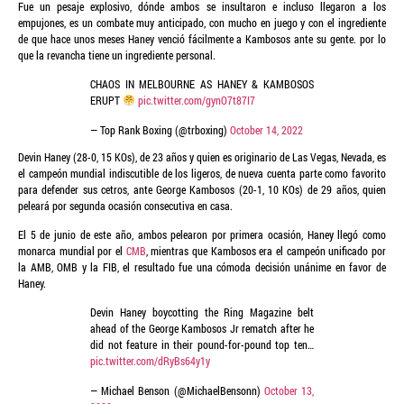
Fue un pesaje explosivo, dónde ambos se insultaron e incluso llegaron a los
empujones, es un combate muy anticipado, con mucho en juego y con el ingrediente
de que hace unos meses Haney venció fácilmente a Kambosos ante su gente. por lo
que la revancha tiene un ingrediente personal.
CHAOS IN MELBOURNE AS HANEY & KAMBOSOS
ERUPT
pic.twitter.com/gynO7t87I7
— Top Rank Boxing (@trboxing)
October 14, 2022
Devin Haney (28-0, 15 KOs), de 23 años y quien es originario de Las Vegas, Nevada, es
el campeón mundial indiscutible de los ligeros, de nueva cuenta parte como favorito
para defender sus cetros, ante George Kambosos (20-1, 10 KOs) de 29 años, quien
peleará por segunda ocasión consecutiva en casa.
El 5 de junio de este año, ambos pelearon por primera ocasión, Haney llegó como
monarca mundial por el
CMB
, mientras que Kambosos era el campeón unificado por
la AMB, OMB y la FIB, el resultado fue una cómoda decisión unánime en favor de
Haney.
Devin Haney boycotting the Ring Magazine belt
ahead of the George Kambosos Jr rematch after he
did not feature in their pound-for-pound top ten…
pic.twitter.com/dRyBs64y1y
— Michael Benson (@MichaelBensonn)
October 13,