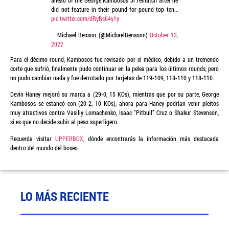
did not feature in their pound-for-pound top ten…
pic.twitter.com/dRyBs64y1y
— Michael Benson (@MichaelBensonn)
October 13,
2022
Para el décimo round, Kambosos fue revisado por el médico, debido a un tremendo
corte que sufrió, finalmente pudo continuar en la pelea para los últimos rounds, pero
no pudo cambiar nada y fue derrotado por tarjetas de 119-109, 118-110 y 118-110.
Devin Haney mejoró su marca a (29-0, 15 KOs), mientras que por su parte, George
Kambosos se estancó con (20-2, 10 KOs), ahora para Haney podrían venir pleitos
muy atractivos contra Vasiliy Lomachenko, Isaac “Pitbull” Cruz o Shakur Stevenson,
si es que no decide subir al peso superligero.
Recuerda visitar
UPPERBOX
, dónde encontrarás la información más destacada
dentro del mundo del boxeo.
LO MÁS RECIENTE