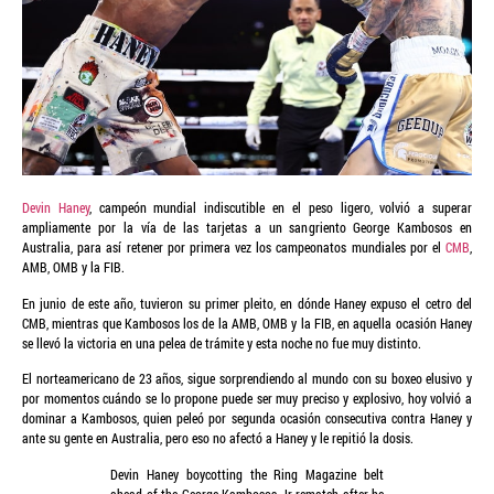
Devin Haney
, campeón mundial indiscutible en el peso ligero, volvió a superar
ampliamente por la vía de las tarjetas a un sangriento George Kambosos en
Australia, para así retener por primera vez los campeonatos mundiales por el
CMB
,
AMB, OMB y la FIB.
En junio de este año, tuvieron su primer pleito, en dónde Haney expuso el cetro del
CMB, mientras que Kambosos los de la AMB, OMB y la FIB, en aquella ocasión Haney
se llevó la victoria en una pelea de trámite y esta noche no fue muy distinto.
El norteamericano de 23 años, sigue sorprendiendo al mundo con su boxeo elusivo y
por momentos cuándo se lo propone puede ser muy preciso y explosivo, hoy volvió a
dominar a Kambosos, quien peleó por segunda ocasión consecutiva contra Haney y
ante su gente en Australia, pero eso no afectó a Haney y le repitió la dosis.
Devin Haney boycotting the Ring Magazine belt
ahead of the George Kambosos Jr rematch after he