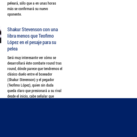
peleará, sólo que a en unas horas
más se confirmará su nuevo
oponente.
Shakur Stevenson con una
libra menos que Teofimo
López en el pesaje para su
pelea
Será muy interesante ver cómo se
desarrollará éste combate round tras
round, dónde parece que tendremos el
clásico duelo entre el boxeador
(Shakur Stevenson) y el pegador
(Teofimo López), quien sin duda
queda claro que presionará a su rival
desde el inicio, cabe señalar que
ambos cuentan con 28 años.