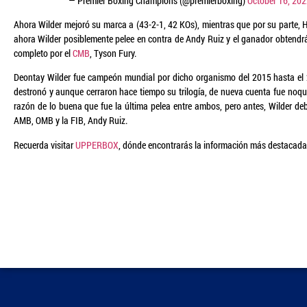
— Premier Boxing Champions (@premierboxing)
October 16, 20
Ahora Wilder mejoró su marca a (43-2-1, 42 KOs), mientras que por su parte, H
ahora Wilder posiblemente pelee en contra de Andy Ruiz y el ganador obtendr
completo por el
CMB
, Tyson Fury.
Deontay Wilder fue campeón mundial por dicho organismo del 2015 hasta el 
destronó y aunque cerraron hace tiempo su trilogía, de nueva cuenta fue noqu
razón de lo buena que fue la última pelea entre ambos, pero antes, Wilder d
AMB, OMB y la FIB, Andy Ruiz.
Recuerda visitar
UPPERBOX
, dónde encontrarás la información más destacada