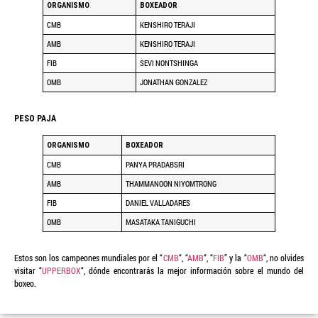
ORGANISMO
BOXEADOR
CMB
KENSHIRO TERAJI
AMB
KENSHIRO TERAJI
FIB
SEVI NONTSHINGA
OMB
JONATHAN GONZALEZ
PESO PAJA
ORGANISMO
BOXEADOR
CMB
PANYA PRADABSRI
AMB
THAMMANOON NIYOMTRONG
FIB
DANIEL VALLADARES
OMB
MASATAKA TANIGUCHI
Estos son los campeones mundiales por el “
CMB
“, “
AMB
“, “
FIB
” y la “
OMB
“, no olvides
visitar “
UPPERBOX
“, dónde encontrarás la mejor información sobre el mundo del
boxeo.