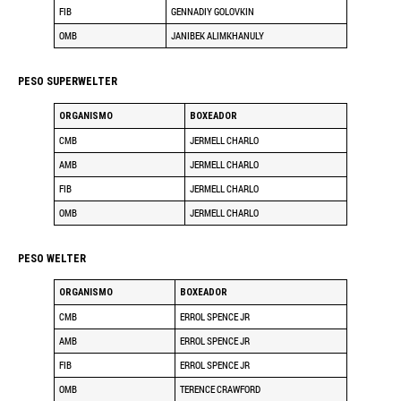
FIB
GENNADIY GOLOVKIN
OMB
JANIBEK ALIMKHANULY
PESO SUPERWELTER
ORGANISMO
BOXEADOR
CMB
JERMELL CHARLO
AMB
JERMELL CHARLO
FIB
JERMELL CHARLO
OMB
JERMELL CHARLO
PESO WELTER
ORGANISMO
BOXEADOR
CMB
ERROL SPENCE JR
AMB
ERROL SPENCE JR
FIB
ERROL SPENCE JR
OMB
TERENCE CRAWFORD