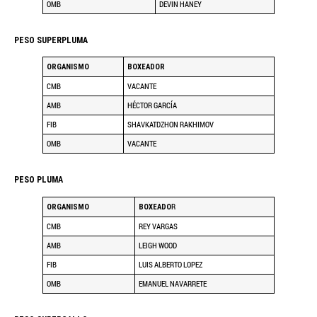
OMB
DEVIN HANEY
PESO SUPERPLUMA
ORGANISMO
BOXEADOR
CMB
VACANTE
AMB
HÉCTOR GARCÍA
FIB
SHAVKATDZHON RAKHIMOV
OMB
VACANTE
PESO PLUMA
R
ORGANISMO
BOXEADO
CMB
REY VARGAS
AMB
LEIGH WOOD
FIB
LUIS ALBERTO LOPEZ
OMB
EMANUEL NAVARRETE