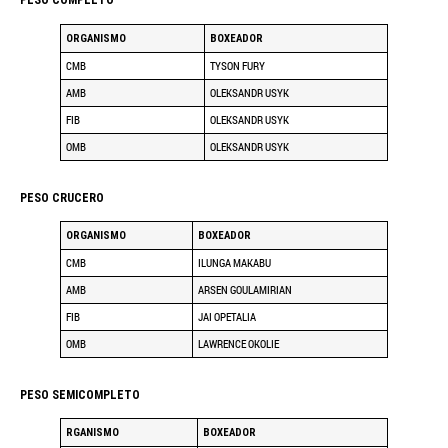
PESO COMPLETO
ORGANISMO
BOXEADOR
CMB
TYSON FURY
AMB
OLEKSANDR USYK
FIB
OLEKSANDR USYK
OMB
OLEKSANDR USYK
PESO CRUCERO
ORGANISMO
BOXEADOR
CMB
ILUNGA MAKABU
AMB
ARSEN GOULAMIRIAN
FIB
JAI OPETALIA
OMB
LAWRENCE OKOLIE
PESO SEMICOMPLETO
RGANISMO
BOXEADOR