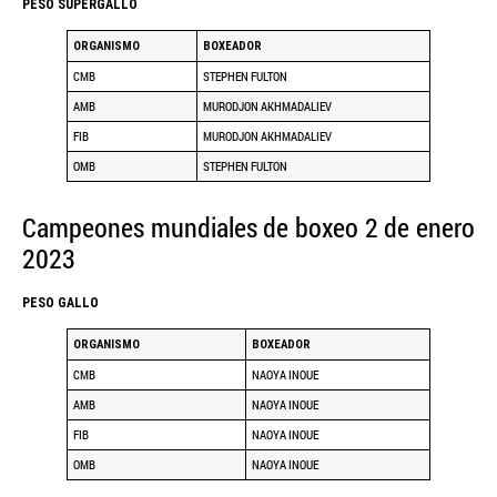
PESO SUPERGALLO
ORGANISMO
BOXEADOR
CMB
STEPHEN FULTON
AMB
MURODJON AKHMADALIEV
FIB
MURODJON AKHMADALIEV
OMB
STEPHEN FULTON
Campeones mundiales de boxeo 2 de enero
2023
PESO GALLO
ORGANISMO
BOXEADOR
CMB
NAOYA INOUE
AMB
NAOYA INOUE
FIB
NAOYA INOUE
OMB
NAOYA INOUE