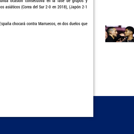
unda ocasión consecutiva en la fase de grupos y
os asiáticos (Corea del Sur 2-0 en 2018), (Japón 2-1
e España chocará contra Marruecos, en dos duelos que