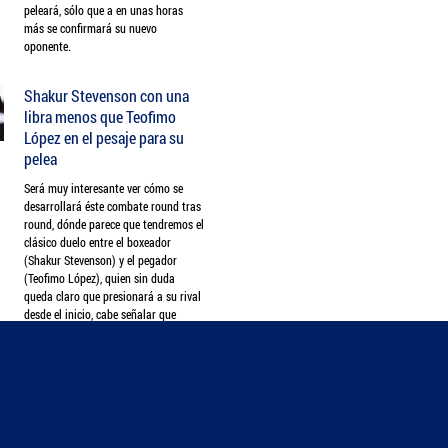
peleará, sólo que a en unas horas
más se confirmará su nuevo
oponente.
Shakur Stevenson con una
libra menos que Teofimo
López en el pesaje para su
pelea
Será muy interesante ver cómo se
desarrollará éste combate round tras
round, dónde parece que tendremos el
clásico duelo entre el boxeador
(Shakur Stevenson) y el pegador
(Teofimo López), quien sin duda
queda claro que presionará a su rival
desde el inicio, cabe señalar que
ambos cuentan con 28 años.