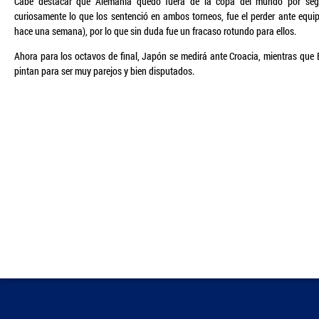
Cabe destacar que Alemania quedó fuera de la copa del mundo por seg
curiosamente lo que los sentenció en ambos torneos, fue el perder ante equip
hace una semana), por lo que sin duda fue un fracaso rotundo para ellos.
Ahora para los octavos de final, Japón se medirá ante Croacia, mientras qu
pintan para ser muy parejos y bien disputados.