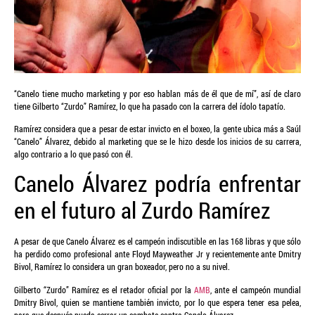
“Canelo tiene mucho marketing y por eso hablan más de él que de mí”, así de claro
tiene Gilberto “Zurdo” Ramírez, lo que ha pasado con la carrera del ídolo tapatío.
Ramírez considera que a pesar de estar invicto en el boxeo, la gente ubica más a Saúl
“Canelo” Álvarez, debido al marketing que se le hizo desde los inicios de su carrera,
algo contrario a lo que pasó con él.
Canelo Álvarez podría enfrentar
en el futuro al Zurdo Ramírez
A pesar de que Canelo Álvarez es el campeón indiscutible en las 168 libras y que sólo
ha perdido como profesional ante Floyd Mayweather Jr y recientemente ante Dmitry
Bivol, Ramírez lo considera un gran boxeador, pero no a su nivel.
Gilberto “Zurdo” Ramírez es el retador oficial por la
AMB
, ante el campeón mundial
Dmitry Bivol, quien se mantiene también invicto, por lo que espera tener esa pelea,
para que después pueda cerrar un combate contra Canelo Álvarez.