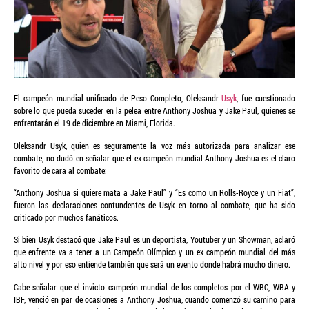
El campeón mundial unificado de Peso Completo, Oleksandr
Usyk
, fue cuestionado
sobre lo que pueda suceder en la pelea entre Anthony Joshua y Jake Paul, quienes se
enfrentarán el 19 de diciembre en Miami, Florida.
Oleksandr Usyk, quien es seguramente la voz más autorizada para analizar ese
combate, no dudó en señalar que el ex campeón mundial Anthony Joshua es el claro
favorito de cara al combate:
“Anthony Joshua si quiere mata a Jake Paul” y “Es como un Rolls-Royce y un Fiat”,
fueron las declaraciones contundentes de Usyk en torno al combate, que ha sido
criticado por muchos fanáticos.
Si bien Usyk destacó que Jake Paul es un deportista, Youtuber y un Showman, aclaró
que enfrente va a tener a un Campeón Olímpico y un ex campeón mundial del más
alto nivel y por eso entiende también que será un evento donde habrá mucho dinero.
Cabe señalar que el invicto campeón mundial de los completos por el WBC, WBA y
IBF, venció en par de ocasiones a Anthony Joshua, cuando comenzó su camino para